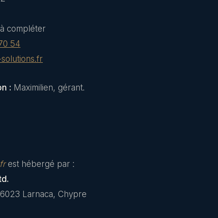
 à compléter
70 54
olutions.fr
n :
Maximilien, gérant.
fr
est hébergé par :
td.
, 6023 Larnaca, Chypre