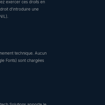
vez exercer ces droits en
roit d'introduire une
NIL).
onnement technique. Aucun
ogle Fonts) sont chargées
cotech Solutions apporte le