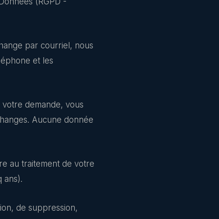
s Données (RGPD -
change par courriel, nous
éphone et les
à votre demande, vous
 échanges. Aucune donnée
e au traitement de votre
 ans).
ion, de suppression,