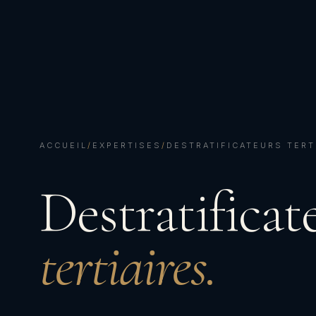
ACCUEIL
/
EXPERTISES
/
DESTRATIFICATEURS TERT
Destratificat
tertiaires.